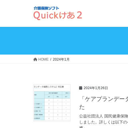
コ
ナ
ン
ビ
テ
ゲ
ン
ー
ツ
シ
へ
ョ
ス
ン
キ
に
ッ
移
HOME
2024年1月
プ
動
2024年1月26日
「ケアプランデー
た
公益社団法人 国民健康保
しました。詳しくは以下の
携』