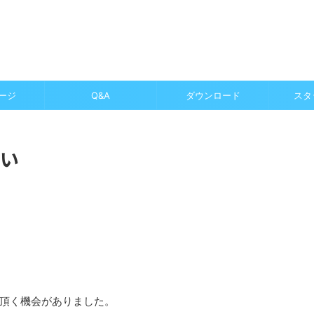
ージ
Q&A
ダウンロード
スタ
難い
頂く機会がありました。