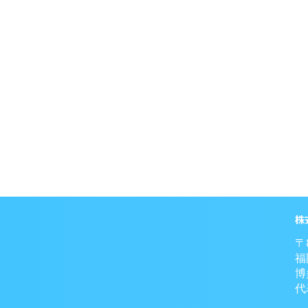
株
〒
福
博
代