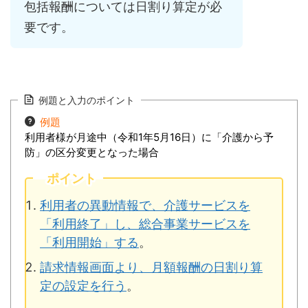
包括報酬については日割り算定が必
要です。
例題と入力のポイント
例題
利用者様が月途中（令和1年5月16日）に「介護から予
防」の区分変更となった場合
ポイント
利用者の異動情報で、介護サービスを
「利用終了」し、総合事業サービスを
「利用開始」する
。
請求情報画面より、月額報酬の日割り算
定の設定を行う
。