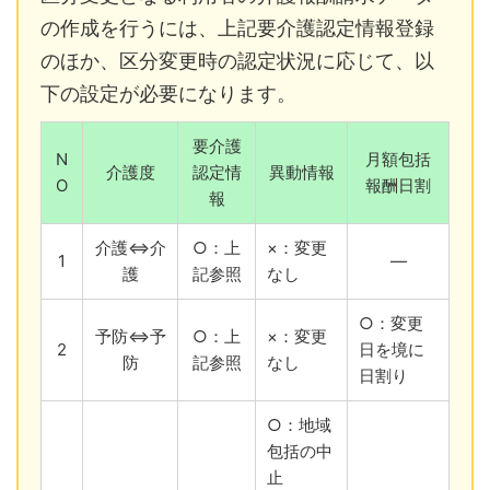
の作成を行うには、上記要介護認定情報登録
のほか、区分変更時の認定状況に応じて、以
下の設定が必要になります。
要介護
N
月額包括
介護度
認定情
異動情報
O
報酬日割
報
介護⇔介
○：上
×：変更
1
―
護
記参照
なし
○：変更
予防⇔予
○：上
×：変更
2
日を境に
防
記参照
なし
日割り
○：地域
包括の中
止