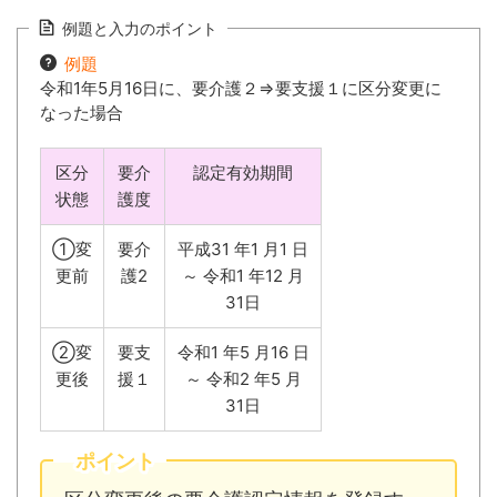
例題と入力のポイント
例題
令和1年5月16日に、要介護２⇒要支援１に区分変更に
なった場合
区分
要介
認定有効期間
状態
護度
①変
要介
平成31 年1 月1 日
更前
護2
～ 令和1 年12 月
31日
②変
要支
令和1 年5 月16 日
更後
援１
～ 令和2 年5 月
31日
ポイント