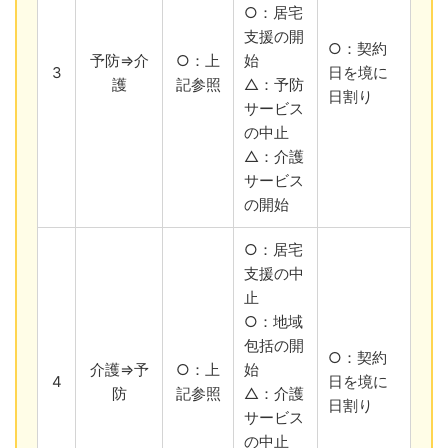
○：居宅
支援の開
○：契約
予防⇒介
○：上
始
3
日を境に
護
記参照
△：予防
日割り
サービス
の中止
△：介護
サービス
の開始
○：居宅
支援の中
止
○：地域
包括の開
○：契約
介護⇒予
○：上
始
4
日を境に
防
記参照
△：介護
日割り
サービス
の中止