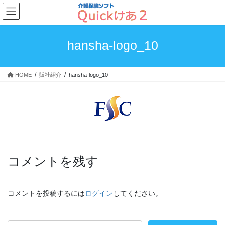
コ
ナ
ン
ビ
テ
ゲ
ン
ー
hansha-logo_10
ツ
シ
へ
ョ
ス
ン
HOME
販社紹介
hansha-logo_10
キ
に
ッ
移
プ
動
コメントを残す
コメントを投稿するには
ログイン
してください。