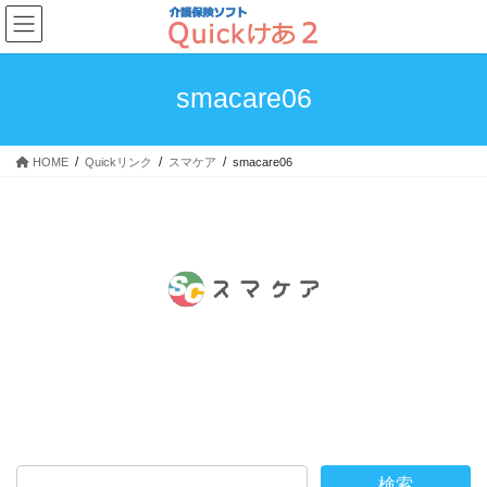
コ
ナ
ン
ビ
テ
ゲ
ン
ー
smacare06
ツ
シ
へ
ョ
ス
ン
HOME
Quickリンク
スマケア
smacare06
キ
に
ッ
移
プ
動