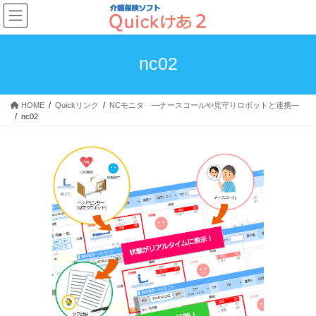
コ
ナ
ン
ビ
テ
ゲ
ン
ー
nc02
ツ
シ
へ
ョ
ス
ン
HOME
Quickリンク
NCモニタ ―ナースコールや見守りロボットと連携―
キ
に
nc02
ッ
移
プ
動