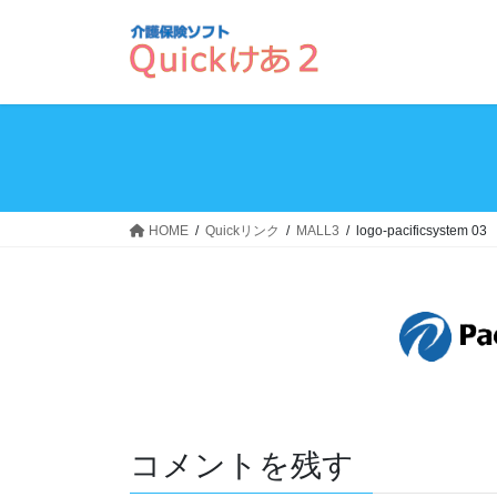
コ
ナ
ン
ビ
テ
ゲ
ン
ー
ツ
シ
へ
ョ
ス
ン
キ
に
ッ
移
HOME
Quickリンク
MALL3
logo-pacificsystem 03
プ
動
コメントを残す