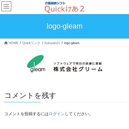
コ
ナ
ン
ビ
テ
ゲ
ン
ー
logo-gleam
ツ
シ
へ
ョ
ス
ン
HOME
Quickリンク
Kokuran21
logo-gleam
キ
に
ッ
移
プ
動
コメントを残す
コメントを投稿するには
ログイン
してください。