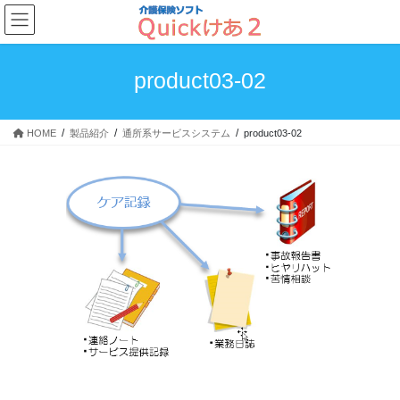
コ
ナ
ン
ビ
テ
ゲ
ン
ー
product03-02
ツ
シ
へ
ョ
ス
ン
HOME
製品紹介
通所系サービスシステム
product03-02
キ
に
ッ
移
プ
動