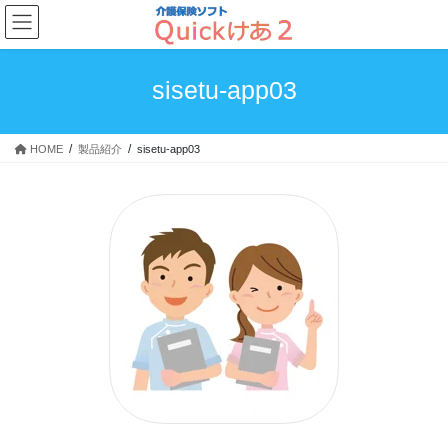
コ
ナ
ン
ビ
テ
ゲ
ン
ー
sisetu-app03
ツ
シ
へ
ョ
ス
ン
HOME
製品紹介
sisetu-app03
キ
に
ッ
移
プ
動