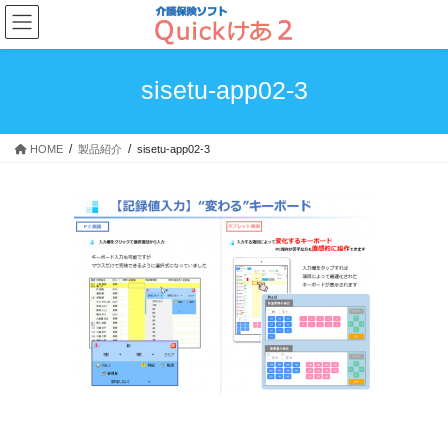
コ
ナ
ン
ビ
テ
ゲ
ン
ー
sisetu-app02-3
ツ
シ
へ
ョ
ス
ン
HOME
製品紹介
sisetu-app02-3
キ
に
ッ
移
プ
動