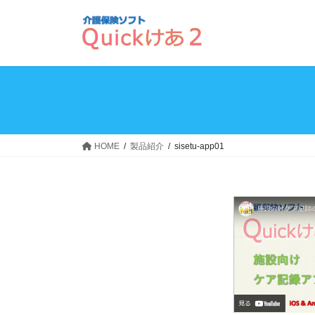
コ
ナ
ン
ビ
テ
ゲ
ン
ー
ツ
シ
へ
ョ
ス
ン
キ
に
ッ
移
HOME
製品紹介
sisetu-app01
プ
動