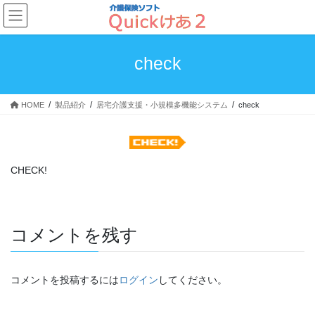
コ
ナ
ン
ビ
テ
ゲ
ン
ー
check
ツ
シ
へ
ョ
ス
ン
HOME
製品紹介
居宅介護支援・小規模多機能システム
check
キ
に
ッ
移
プ
動
CHECK!
コメントを残す
コメントを投稿するには
ログイン
してください。