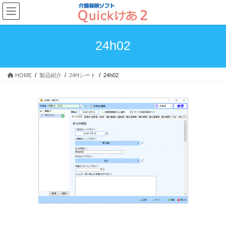
コ
ナ
ン
ビ
テ
ゲ
ン
ー
24h02
ツ
シ
へ
ョ
ス
ン
HOME
製品紹介
24Hシート
24h02
キ
に
ッ
移
プ
動