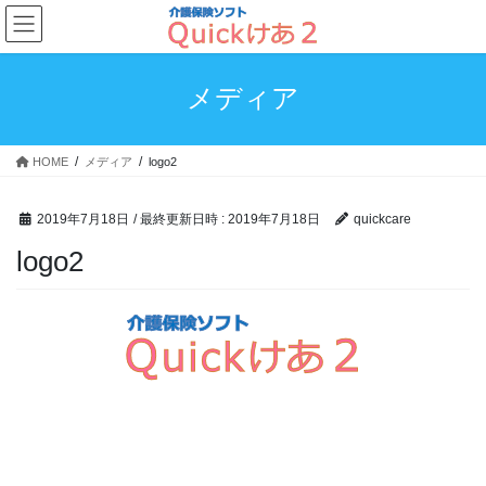
コ
ナ
ン
ビ
テ
ゲ
ン
ー
メディア
ツ
シ
へ
ョ
ス
ン
HOME
メディア
logo2
キ
に
ッ
移
プ
動
2019年7月18日
/ 最終更新日時 :
2019年7月18日
quickcare
logo2