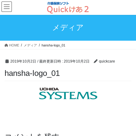
コ
ナ
ン
ビ
テ
ゲ
ン
ー
メディア
ツ
シ
へ
ョ
ス
ン
HOME
メディア
hansha-logo_01
キ
に
ッ
移
プ
動
2019年10月2日
/ 最終更新日時 :
2019年10月2日
quickcare
hansha-logo_01