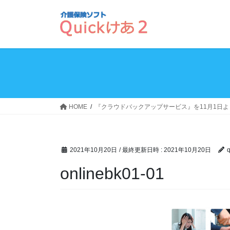
コ
ナ
ン
ビ
テ
ゲ
ン
ー
ツ
シ
へ
ョ
ス
ン
キ
に
ッ
移
HOME
『クラウドバックアップサービス』を11月1日
プ
動
2021年10月20日
/ 最終更新日時 :
2021年10月20日
q
onlinebk01-01