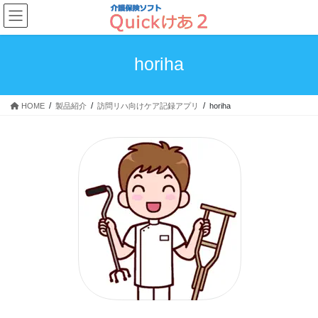
コ
ナ
ン
ビ
テ
ゲ
ン
ー
horiha
ツ
シ
へ
ョ
ス
ン
HOME
製品紹介
訪問リハ向けケア記録アプリ
horiha
キ
に
ッ
移
プ
動